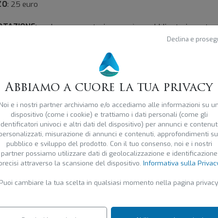
ZO
: 25 euro
NOTAZIONE:
La prenotazione è obbligatoria tra
//www.vignalta.it/degustazioni/?experience=d68fa625-cd6d-43
Declina e proseg
183d25b
o organizzato da
Az. Agricola Vignalta
Abbiamo a cuore la tua privacy
Noi e i nostri partner archiviamo e/o accediamo alle informazioni su u
dispositivo (come i cookie) e trattiamo i dati personali (come gli
ndo
identificatori univoci e altri dati del dispositivo) per annunci e contenut
personalizzati, misurazione di annunci e contenuti, approfondimenti su
bre 2024 , dalle 10:00 alle 15:00
pubblico e sviluppo del prodotto. Con il tuo consenso, noi e i nostri
etato
partner possiamo utilizzare dati di geolocalizzazione e identificazione
precisi attraverso la scansione del dispositivo.
Informativa sulla Privac
Puoi cambiare la tua scelta in qualsiasi momento nella pagina privacy
rovo
ta
alette 23