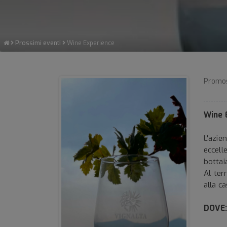
Prossimi eventi
Wine Experience
Promo
Wine 
L'azie
eccell
bottai
Al ter
alla c
DOVE