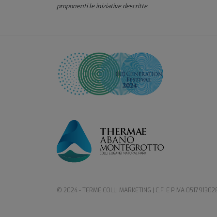
proponenti le iniziative descritte.
© 2024 - TERME COLLI MARKETING | C.F. E P.IVA 051791302