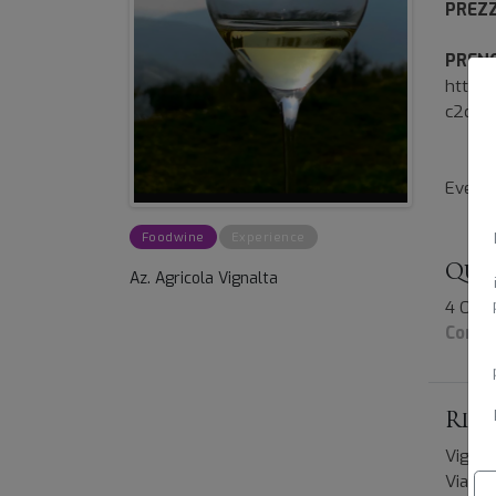
PREZ
PRE
https:
c2d07
Event
Foodwine
Experience
Qua
Az. Agricola Vignalta
4 Otto
Compl
Rit
Vignal
Via Sc