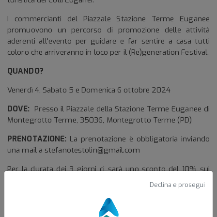
turistica dei Colli Euganei.
I commercianti del Piazzale Stazione Terme Euganee
promuovono un percorso di promozione delle attività
aderenti all'evento per guidare e far sentire a casa tutti
coloro che arriveranno in loco per il (Re)generation Festival.
QUANDO?
Venerdì 4, Sabato 5 e Domenica 6 ottobre 2024
DOVE:
Presso il Piazzale della Stazione Terme Euganee di
Montegrotto Terme, 35036, Montegrotto Terme (PD)
PRENOTAZIONE:
La prenotazione è obbligatoria inviando
una mail a stefanotestolin@gmail.com
Per la durata dei 3 giorni ci sarà uno sconto del 10% sui
prodotti e prodotti locali in promozione.
Declina e prosegui