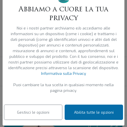
Evento organizzato da
L’unione della attività del centro
del piazzale della stazione Ferroviaria Terme Euganee
Abbiamo a cuore la tua
del bacino dei Colli Euganei
privacy
Noi e i nostri partner archiviamo e/o accediamo alle
Quando
informazioni su un dispositivo (come i cookie) e trattiamo i
4 Ottobre 2024 , dalle 12:00 alle 22:00
dati personali (come gli identificatori univoci e altri dati del
Completato
dispositivo) per annunci e contenuti personalizzati,
misurazione di annunci e contenuti, approfondimenti sul
pubblico e sviluppo del prodotto. Con il tuo consenso, noi e i
nostri partner possiamo utilizzare dati di geolocalizzazione e
5 Ottobre 2024 , dalle 12:00 alle 22:00
identificazione precisi attraverso la scansione del dispositivo.
Completato
Informativa sulla Privacy
Puoi cambiare la tua scelta in qualsiasi momento nella
pagina privacy.
6 Ottobre 2024 , dalle 12:00 alle 22:00
Completato
Gestisci le opzioni
Abilita tutte le opzioni